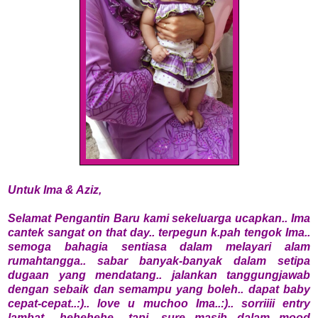
Untuk Ima & Aziz,
Selamat Pengantin Baru kami sekeluarga ucapkan.. Ima
cantek sangat on that day.. terpegun k.pah tengok Ima..
semoga bahagia sentiasa dalam melayari alam
rumahtangga.. sabar banyak-banyak dalam setipa
dugaan yang mendatang.. jalankan tanggungjawab
dengan sebaik dan semampu yang boleh.. dapat baby
cepat-cepat..:).. love u muchoo Ima..:).. sorriiii entry
lambat.. hehehehe.. tapi, sure masih dalam mood