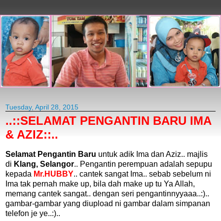
Tuesday, April 28, 2015
..::SELAMAT PENGANTIN BARU IMA
& AZIZ::..
Selamat Pengantin Baru
untuk adik Ima dan Aziz.. majlis
di
Klang, Selangor
.. Pengantin perempuan adalah sepupu
kepada
Mr.HUBBY
.. cantek sangat Ima.. sebab sebelum ni
Ima tak pernah make up, bila dah make up tu Ya Allah,
memang cantek sangat.. dengan seri pengantinnyyaaa..:)..
gambar-gambar yang diupload ni gambar dalam simpanan
telefon je ye..:)..