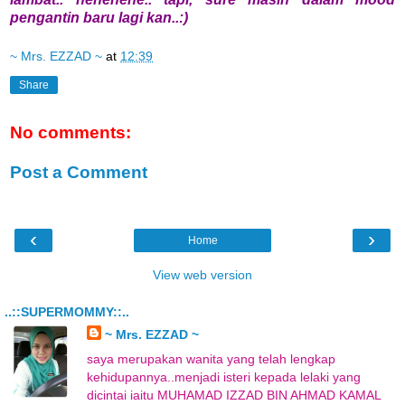
pengantin baru lagi kan..:)
~ Mrs. EZZAD ~
at
12:39
Share
No comments:
Post a Comment
‹
›
Home
View web version
..::SUPERMOMMY::..
~ Mrs. EZZAD ~
saya merupakan wanita yang telah lengkap
kehidupannya..menjadi isteri kepada lelaki yang
dicintai iaitu MUHAMAD IZZAD BIN AHMAD KAMAL